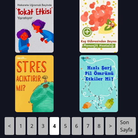
Son
<
1
2
3
4
5
6
7
8
>
Sayfa