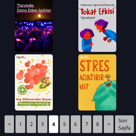
Son
<
1
2
3
4
5
6
7
8
>
Sayfa