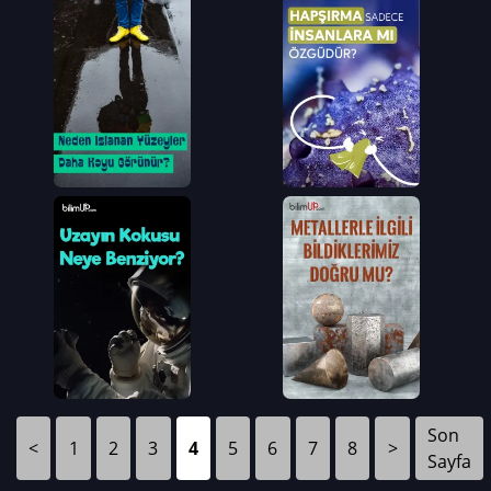
Son
<
1
2
3
4
5
6
7
8
>
Sayfa