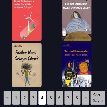
Son
<
1
2
3
4
5
6
7
8
>
Sayfa