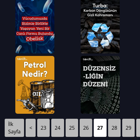
İlk
<
23
24
25
26
27
28
29
Sayfa