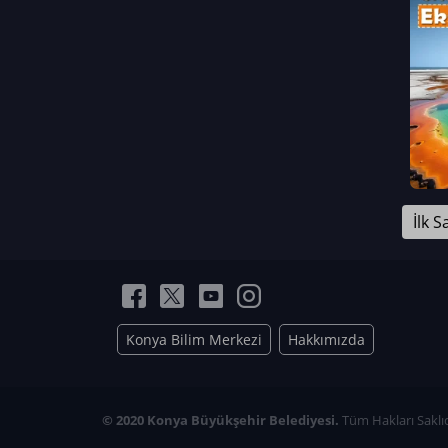
Neriman Nur Bahçıvan
İmran Verirşen
Mehmet Küçüktongur
Elmas Nur İbaoğlu
Yasemin Cömert
Müzeyyen Kalfazade
Zeynep Deresoy
Müzeyyen Büyüksamancı
İlk S
Nazlı Ecem Görü
Esra Nur ELMAS
Konya Bilim Merkezi
Hakkımızda
© 2020 Konya Büyükşehir Belediyesi.
Tüm Hakları Saklıd