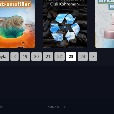
ayfa
<
19
20
21
22
23
24
>
ır
ABRANERO