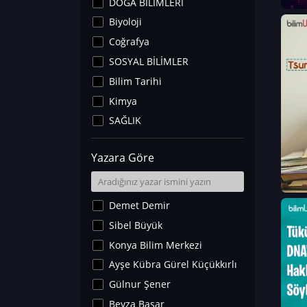
DOĞA BİLİMLERİ
Biyoloji
Coğrafya
SOSYAL BİLİMLER
Bilim Tarihi
Kimya
SAĞLIK
Sanat Tarihi
Yazara Göre
Fizik
Yer Bilimleri
Astronomi ve Uzay
Demet Demir
Noroloji
Sibel Büyük
Matematik
Konya Bilim Merkezi
Teknoloji
Ayşe Kübra Gürel Küçükkırlı
İklim Değişikliği
Gülnur Şener
Arkeoloji
Beyza Başar