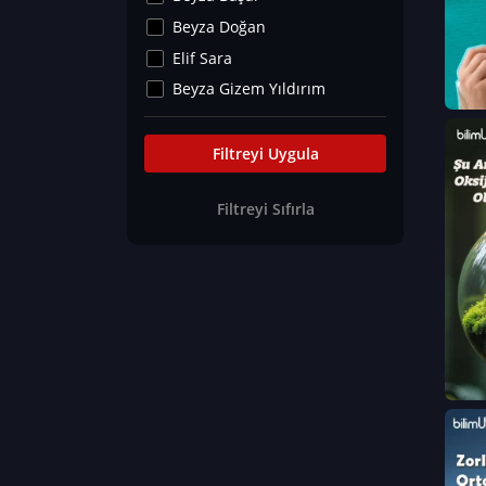
Kültür&Sanat
Beyza Doğan
Yaşam Tavsiyeleri
Elif Sara
Merakoloji
Beyza Gizem Yıldırım
Sağlık Tümü
İlknur İyigökler
Nadir Hastalıklar
Büşra Elif Kıvrak
Filtreyi Uygula
Eğitim Bilimleri
Fatma Beyza Öztürk
Filtreyi Sıfırla
Can TORUN
Hasan Gürel
Dilara Güven
Elif Sara
Ayşe Edanur Başer
Gözde Düriye Alkan
Onur Erdoğan
Ceren Eda Erol
Hacer Nur Küçükkırlı