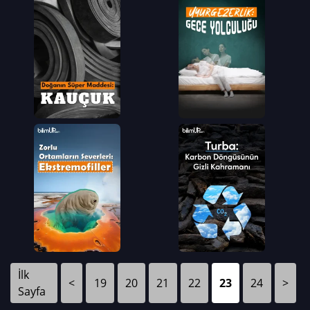
İlk
<
19
20
21
22
23
24
>
Sayfa