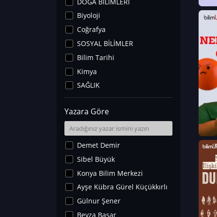
DOĞA BİLİMLERİ
Biyoloji
Coğrafya
SOSYAL BİLİMLER
Bilim Tarihi
Kimya
SAĞLIK
Sanat Tarihi
Yazara Göre
Fizik
Yer Bilimleri
Astronomi ve Uzay
Demet Demir
Noroloji
Sibel Büyük
Matematik
Konya Bilim Merkezi
Teknoloji
Ayşe Kübra Gürel Küçükkırlı
İklim Değişikliği
Gülnur Şener
Arkeoloji
Beyza Başar