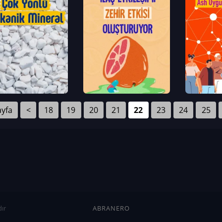
ayfa
<
18
19
20
21
22
23
24
25
ır
ABRANERO