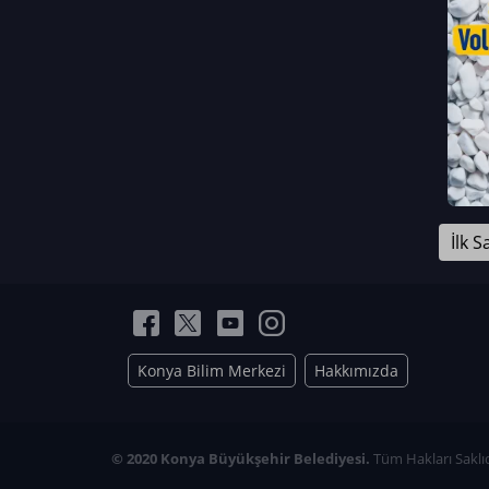
Neriman Nur Bahçıvan
İmran Verirşen
Mehmet Küçüktongur
Elmas Nur İbaoğlu
Yasemin Cömert
Müzeyyen Kalfazade
Zeynep Deresoy
Müzeyyen Büyüksamancı
İlk S
Nazlı Ecem Görü
Esra Nur ELMAS
Konya Bilim Merkezi
Hakkımızda
© 2020 Konya Büyükşehir Belediyesi.
Tüm Hakları Saklıd