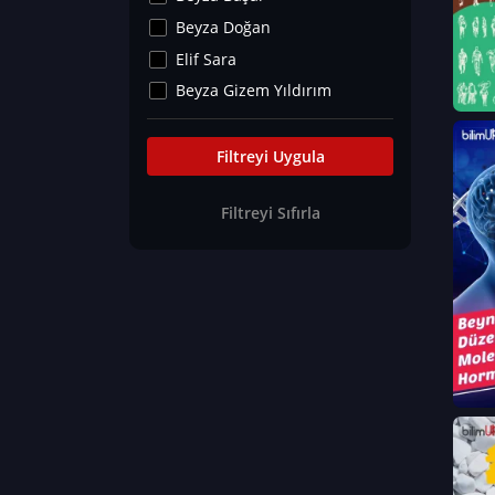
Kültür&Sanat
Beyza Doğan
Yaşam Tavsiyeleri
Elif Sara
Merakoloji
Beyza Gizem Yıldırım
Sağlık Tümü
İlknur İyigökler
Nadir Hastalıklar
Büşra Elif Kıvrak
Filtreyi Uygula
Eğitim Bilimleri
Fatma Beyza Öztürk
Filtreyi Sıfırla
Can TORUN
Hasan Gürel
Dilara Güven
Elif Sara
Ayşe Edanur Başer
Gözde Düriye Alkan
Onur Erdoğan
Ceren Eda Erol
Hacer Nur Küçükkırlı