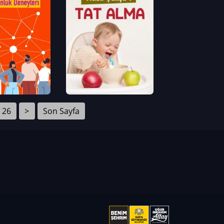
26
>
Son Sayfa