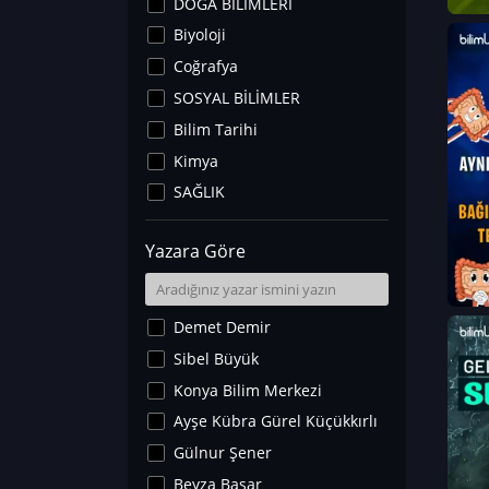
DOĞA BİLİMLERİ
Biyoloji
Coğrafya
SOSYAL BİLİMLER
Bilim Tarihi
Kimya
SAĞLIK
Sanat Tarihi
Yazara Göre
Fizik
Yer Bilimleri
Astronomi ve Uzay
Demet Demir
Noroloji
Sibel Büyük
Matematik
Konya Bilim Merkezi
Teknoloji
Ayşe Kübra Gürel Küçükkırlı
İklim Değişikliği
Gülnur Şener
Arkeoloji
Beyza Başar