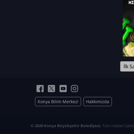
Neriman Nur Bahçıvan
İmran Verirşen
Mehmet Küçüktongur
Elmas Nur İbaoğlu
Yasemin Cömert
Müzeyyen Kalfazade
Zeynep Deresoy
Müzeyyen Büyüksamancı
İlk S
Nazlı Ecem Görü
Esra Nur ELMAS
Konya Bilim Merkezi
Hakkımızda
© 2020 Konya Büyükşehir Belediyesi.
Tüm Hakları Saklıd