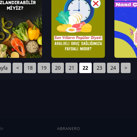
ayfa
<
18
19
20
21
22
23
24
>
ır
ABRANERO