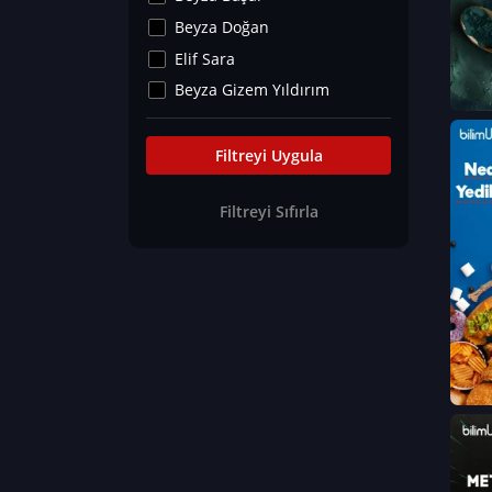
Kültür&Sanat
Beyza Doğan
Yaşam Tavsiyeleri
Elif Sara
Merakoloji
Beyza Gizem Yıldırım
Sağlık Tümü
İlknur İyigökler
Nadir Hastalıklar
Büşra Elif Kıvrak
Filtreyi Uygula
Eğitim Bilimleri
Fatma Beyza Öztürk
Filtreyi Sıfırla
Can TORUN
Hasan Gürel
Dilara Güven
Elif Sara
Ayşe Edanur Başer
Gözde Düriye Alkan
Onur Erdoğan
Ceren Eda Erol
Hacer Nur Küçükkırlı