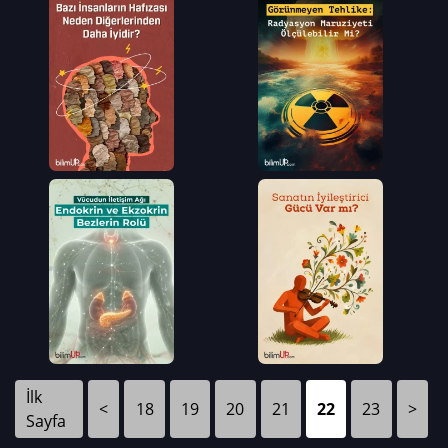
İlk
<
18
19
20
21
22
23
>
Sayfa