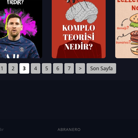
1
2
3
4
5
6
7
>
Son Sayfa
ır
ABRANERO