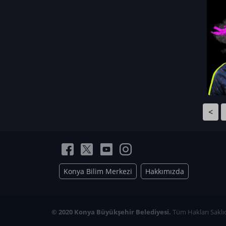
Neriman Nur Bahçıvan
İmran Verirşen
Mehmet Küçüktongur
Elmas Nur İbaoğlu
Yasemin Cömert
Müzeyyen Kalfazade
Zeynep Deresoy
Müzeyyen Büyüksamancı
<
Nazlı Ecem Görü
Esra Nur ELMAS
Konya Bilim Merkezi
Hakkımızda
© 2020 Konya Büyükşehir Belediyesi.
Tüm Hakları Saklıd