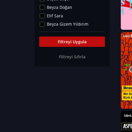
Kültür&Sanat
Beyza Doğan
Yaşam Tavsiyeleri
Elif Sara
Merakoloji
Beyza Gizem Yıldırım
Sağlık Tümü
İlknur İyigökler
Nadir Hastalıklar
Büşra Elif Kıvrak
Filtreyi Uygula
Eğitim Bilimleri
Fatma Beyza Öztürk
Filtreyi Sıfırla
Can TORUN
Hasan Gürel
Dilara Güven
Elif Sara
Ayşe Edanur Başer
Gözde Düriye Alkan
Onur Erdoğan
Ceren Eda Erol
Hacer Nur Küçükkırlı