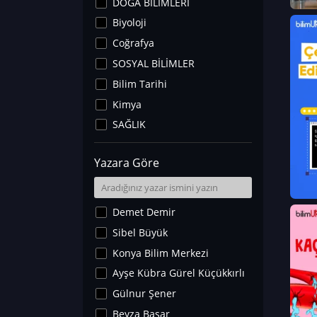
DOĞA BİLİMLERİ
Biyoloji
Coğrafya
SOSYAL BİLİMLER
Bilim Tarihi
Kimya
SAĞLIK
Sanat Tarihi
Yazara Göre
Fizik
Yer Bilimleri
Astronomi ve Uzay
Demet Demir
Noroloji
Sibel Büyük
Matematik
Konya Bilim Merkezi
Teknoloji
Ayşe Kübra Gürel Küçükkırlı
İklim Değişikliği
Gülnur Şener
Arkeoloji
Beyza Başar