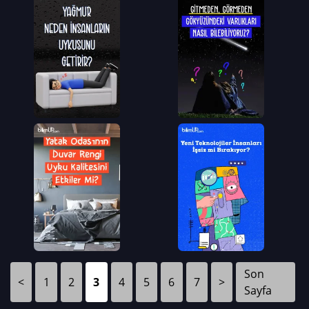
Son
<
1
2
3
4
5
6
7
>
Sayfa