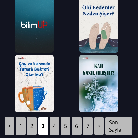
Son
<
1
2
3
4
5
6
7
>
Sayfa