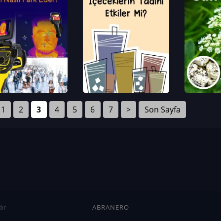
1
2
3
4
5
6
7
>
Son Sayfa
ır
ABRANERO