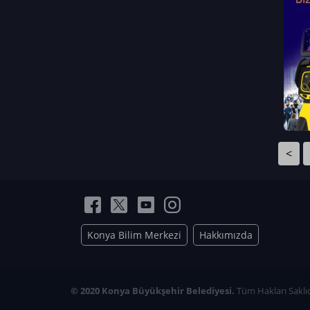
Neriman Nur Bahçıvan
İmran Verirşen
Mehmet Küçüktongur
Elmas Nur İbaoğlu
Yasemin Cömert
Müzeyyen Kalfazade
Zeynep Deresoy
Müzeyyen Büyüksamancı
<
Nazlı Ecem Görü
Esra Nur ELMAS
Konya Bilim Merkezi
Hakkımızda
© 2020 Konya Büyükşehir Belediyesi.
Tüm Hakları Saklıd