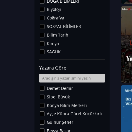
DOĞA BİLİMLERİ
Biyoloji
Coğrafya
SOSYAL BİLİMLER
Bilim Tarihi
Kimya
SAĞLIK
Sanat Tarihi
Yazara Göre
Fizik
Yer Bilimleri
Astronomi ve Uzay
Demet Demir
Noroloji
Sibel Büyük
Matematik
Konya Bilim Merkezi
Teknoloji
Ayşe Kübra Gürel Küçükkırlı
İklim Değişikliği
Gülnur Şener
Arkeoloji
Beyza Başar