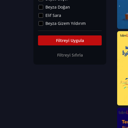
Kültür&Sanat
Beyza Doğan
Yaşam Tavsiyeleri
Elif Sara
Merakoloji
Beyza Gizem Yıldırım
Sağlık Tümü
İlknur İyigökler
Nadir Hastalıklar
Büşra Elif Kıvrak
Filtreyi Uygula
Eğitim Bilimleri
Fatma Beyza Öztürk
Filtreyi Sıfırla
Can TORUN
Hasan Gürel
Dilara Güven
Elif Sara
Ayşe Edanur Başer
Gözde Düriye Alkan
Onur Erdoğan
Ceren Eda Erol
Hacer Nur Küçükkırlı