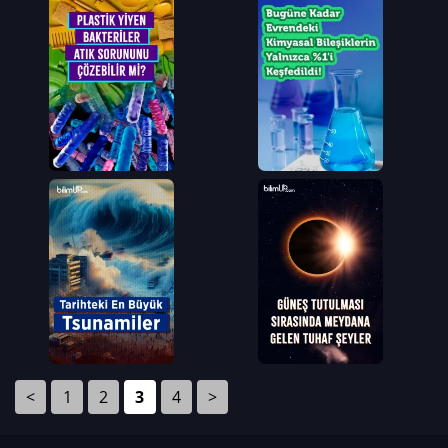
<
1
2
3
4
>