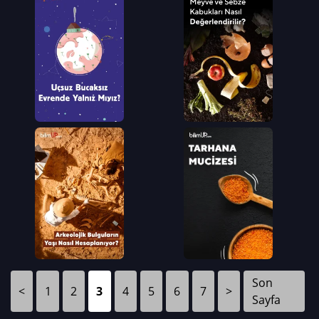
Son
<
1
2
3
4
5
6
7
>
Sayfa