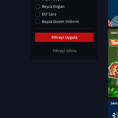
Kültür&Sanat
Beyza Doğan
Yaşam Tavsiyeleri
Elif Sara
Merakoloji
Beyza Gizem Yıldırım
Sağlık Tümü
İlknur İyigökler
Nadir Hastalıklar
Büşra Elif Kıvrak
Filtreyi Uygula
Eğitim Bilimleri
Fatma Beyza Öztürk
Filtreyi Sıfırla
Can TORUN
Hasan Gürel
Dilara Güven
Elif Sara
Ayşe Edanur Başer
Gözde Düriye Alkan
Onur Erdoğan
Ceren Eda Erol
Hacer Nur Küçükkırlı