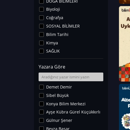
DOĞA BİLİMLERİ
Biyoloji
Coğrafya
SOSYAL BİLİMLER
Bilim Tarihi
Kimya
SAĞLIK
Sanat Tarihi
Yazara Göre
Fizik
Yer Bilimleri
Astronomi ve Uzay
Demet Demir
Noroloji
Sibel Büyük
Matematik
Konya Bilim Merkezi
Teknoloji
Ayşe Kübra Gürel Küçükkırlı
İklim Değişikliği
Gülnur Şener
Arkeoloji
Beyza Başar