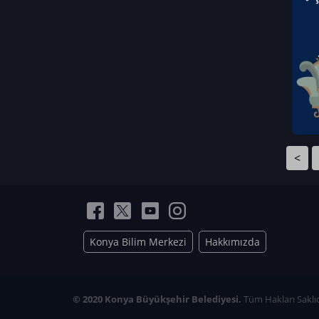
Neriman Nur Bahçıvan
İmran Verirşen
Mehmet Küçüktongur
Elmas Nur İbaoğlu
Yasemin Cömert
Müzeyyen Kalfazade
Zeynep Deresoy
Müzeyyen Büyüksamancı
<
Nazlı Ecem Görü
Esra Nur ELMAS
Konya Bilim Merkezi
Hakkımızda
© 2020 Konya Büyükşehir Belediyesi.
Tüm Hakları Saklıd