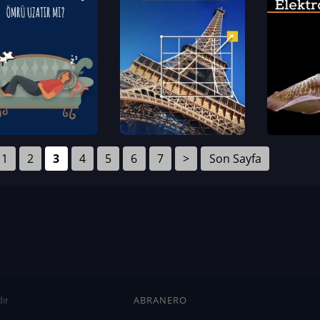
1
2
3
4
5
6
7
>
Son Sayfa
ır
ABRANERO