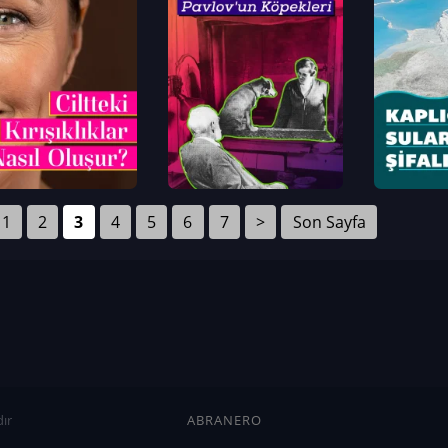
1
2
3
4
5
6
7
>
Son Sayfa
ır
ABRANERO