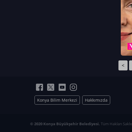
Neriman Nur Bahçıvan
İmran Verirşen
Mehmet Küçüktongur
Elmas Nur İbaoğlu
Yasemin Cömert
Müzeyyen Kalfazade
Zeynep Deresoy
Müzeyyen Büyüksamancı
<
Nazlı Ecem Görü
Esra Nur ELMAS
Konya Bilim Merkezi
Hakkımızda
© 2020 Konya Büyükşehir Belediyesi.
Tüm Hakları Saklıd