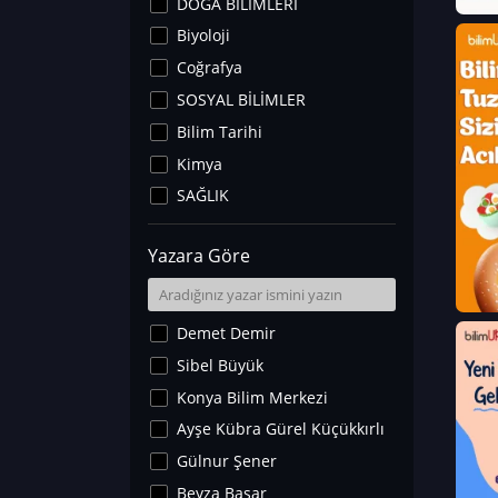
DOĞA BİLİMLERİ
Biyoloji
Coğrafya
SOSYAL BİLİMLER
Bilim Tarihi
Kimya
SAĞLIK
Sanat Tarihi
Yazara Göre
Fizik
Yer Bilimleri
Astronomi ve Uzay
Demet Demir
Noroloji
Sibel Büyük
Matematik
Konya Bilim Merkezi
Teknoloji
Ayşe Kübra Gürel Küçükkırlı
İklim Değişikliği
Gülnur Şener
Arkeoloji
Beyza Başar