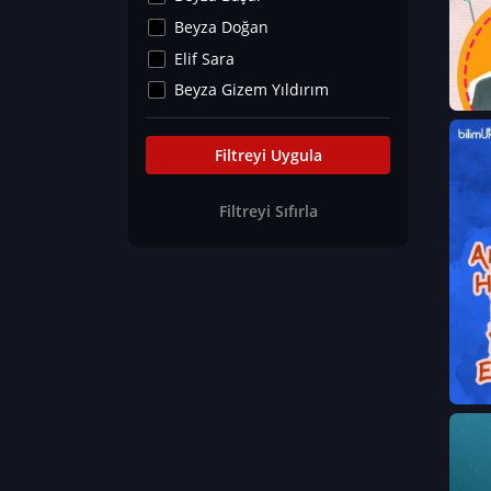
Kültür&Sanat
Beyza Doğan
Yaşam Tavsiyeleri
Elif Sara
Merakoloji
Beyza Gizem Yıldırım
Sağlık Tümü
İlknur İyigökler
Nadir Hastalıklar
Büşra Elif Kıvrak
Filtreyi Uygula
Eğitim Bilimleri
Fatma Beyza Öztürk
Filtreyi Sıfırla
Can TORUN
Hasan Gürel
Dilara Güven
Elif Sara
Ayşe Edanur Başer
Gözde Düriye Alkan
Onur Erdoğan
Ceren Eda Erol
Hacer Nur Küçükkırlı