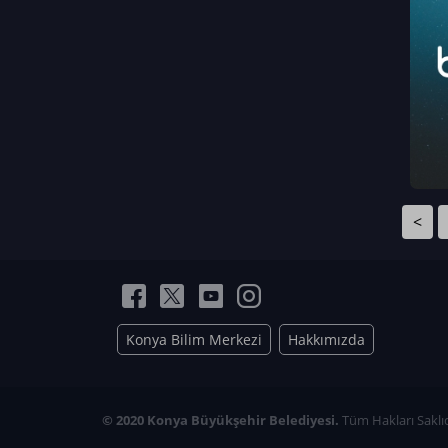
Neriman Nur Bahçıvan
İmran Verirşen
Mehmet Küçüktongur
Elmas Nur İbaoğlu
Yasemin Cömert
Müzeyyen Kalfazade
Zeynep Deresoy
Müzeyyen Büyüksamancı
<
Nazlı Ecem Görü
Esra Nur ELMAS
Konya Bilim Merkezi
Hakkımızda
© 2020 Konya Büyükşehir Belediyesi.
Tüm Hakları Saklıd