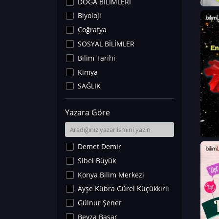
DOĞA BİLİMLERİ
Biyoloji
Coğrafya
SOSYAL BİLİMLER
Bilim Tarihi
Kimya
SAĞLIK
Sanat Tarihi
Yazara Göre
Fizik
Yer Bilimleri
Astronomi ve Uzay
Demet Demir
Noroloji
Sibel Büyük
Matematik
Konya Bilim Merkezi
Teknoloji
Ayşe Kübra Gürel Küçükkırlı
İklim Değişikliği
Gülnur Şener
Arkeoloji
Beyza Başar