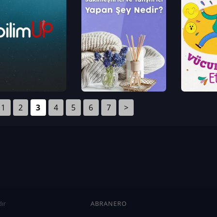
1
2
3
4
5
6
7
>
ır
ABRANERO