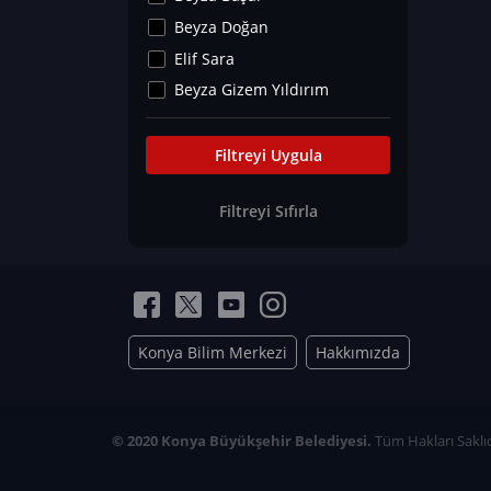
Kültür&Sanat
Beyza Doğan
Yaşam Tavsiyeleri
Elif Sara
Merakoloji
Beyza Gizem Yıldırım
Sağlık Tümü
İlknur İyigökler
Nadir Hastalıklar
Büşra Elif Kıvrak
Filtreyi Uygula
Eğitim Bilimleri
Fatma Beyza Öztürk
Filtreyi Sıfırla
Can TORUN
Hasan Gürel
Dilara Güven
Elif Sara
Ayşe Edanur Başer
Konya Bilim Merkezi
Hakkımızda
Gözde Düriye Alkan
Onur Erdoğan
Ceren Eda Erol
© 2020 Konya Büyükşehir Belediyesi.
Tüm Hakları Saklıd
Hacer Nur Küçükkırlı