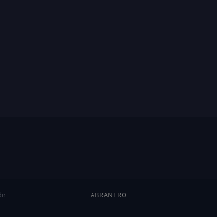
ır
ABRANERO