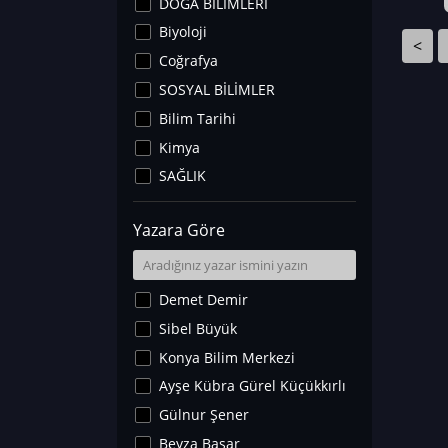
DOĞA BİLİMLERİ
Biyoloji
<
Coğrafya
SOSYAL BİLİMLER
Bilim Tarihi
Kimya
SAĞLIK
Sanat Tarihi
Yazara Göre
Fizik
Yer Bilimleri
Astronomi ve Uzay
Demet Demir
Noroloji
Sibel Büyük
Matematik
Konya Bilim Merkezi
Teknoloji
Ayşe Kübra Gürel Küçükkırlı
İklim Değişikliği
Gülnur Şener
Arkeoloji
Beyza Başar