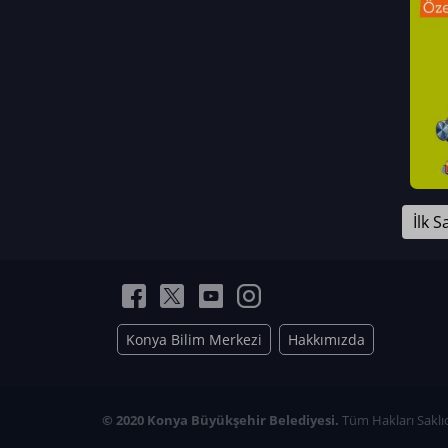
Neriman Nur Bahçıvan
İmran Verirşen
Mehmet Küçüktongur
Elmas Nur İbaoğlu
Yasemin Cömert
Müzeyyen Kalfazade
Zeynep Deresoy
Müzeyyen Büyüksamancı
İlk S
Nazlı Ecem Görü
Esra Nur ELMAS
Konya Bilim Merkezi
Hakkımızda
© 2020 Konya Büyükşehir Belediyesi.
Tüm Hakları Saklıd