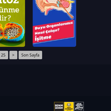
25
>
Son Sayfa