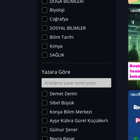
DOĞA BİLİMLERİ
Biyoloji
Coğrafya
SOSYAL BİLİMLER
Bilim Tarihi
Kimya
SAĞLIK
Sanat Tarihi
Yazara Göre
Fizik
Yer Bilimleri
Astronomi ve Uzay
Demet Demir
Noroloji
Sibel Büyük
Matematik
Konya Bilim Merkezi
Teknoloji
Ayşe Kübra Gürel Küçükkırlı
İklim Değişikliği
Gülnur Şener
Arkeoloji
Beyza Başar