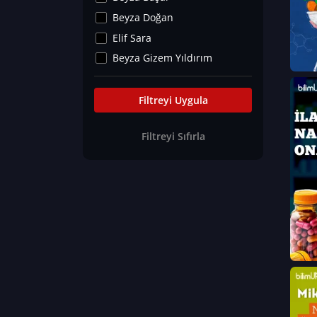
Kültür&Sanat
Beyza Doğan
Yaşam Tavsiyeleri
Elif Sara
Merakoloji
Beyza Gizem Yıldırım
Sağlık Tümü
İlknur İyigökler
Nadir Hastalıklar
Büşra Elif Kıvrak
Filtreyi Uygula
Eğitim Bilimleri
Fatma Beyza Öztürk
Filtreyi Sıfırla
Can TORUN
Hasan Gürel
Dilara Güven
Elif Sara
Ayşe Edanur Başer
Gözde Düriye Alkan
Onur Erdoğan
Ceren Eda Erol
Hacer Nur Küçükkırlı