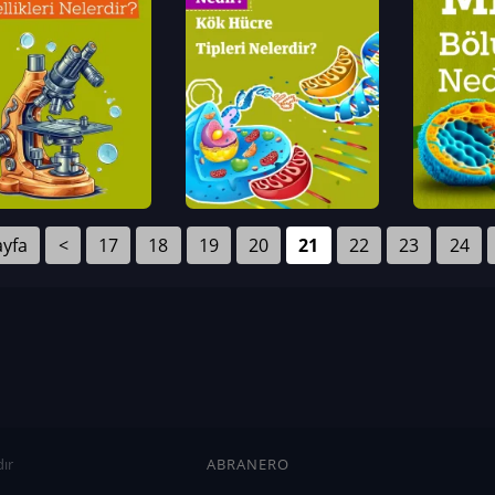
ayfa
<
17
18
19
20
21
22
23
24
ır
ABRANERO