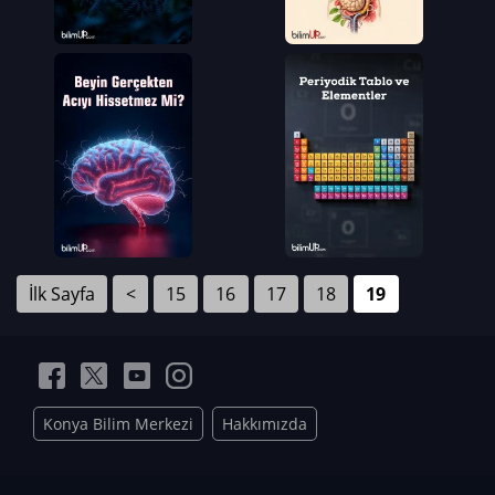
İlk Sayfa
<
15
16
17
18
19
Konya Bilim Merkezi
Hakkımızda