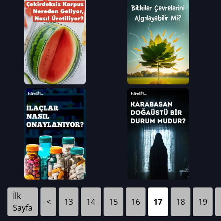
İlk
<
13
14
15
16
17
18
19
Sayfa