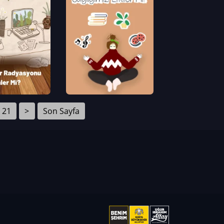
21
>
Son Sayfa