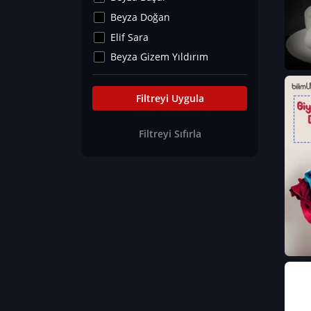
Kültür&Sanat
Beyza Doğan
Yaşam Tavsiyeleri
Elif Sara
Merakoloji
Beyza Gizem Yıldırım
Sağlık Tümü
İlknur İyigökler
Nadir Hastalıklar
Büşra Elif Kıvrak
Filtreyi Uygula
Eğitim Bilimleri
Fatma Beyza Öztürk
Filtreyi Sıfırla
Can TORUN
Hasan Gürel
Dilara Güven
Elif Sara
Ayşe Edanur Başer
Gözde Düriye Alkan
Onur Erdoğan
Ceren Eda Erol
Hacer Nur Küçükkırlı