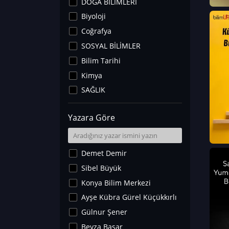
DOĞA BİLİMLERİ
Biyoloji
Coğrafya
SOSYAL BİLİMLER
Bilim Tarihi
Kimya
SAĞLIK
Sanat Tarihi
Yazara Göre
Fizik
Yer Bilimleri
Astronomi ve Uzay
Demet Demir
Noroloji
Sibel Büyük
Matematik
Konya Bilim Merkezi
Teknoloji
Ayşe Kübra Gürel Küçükkırlı
İklim Değişikliği
Gülnur Şener
Arkeoloji
Beyza Başar