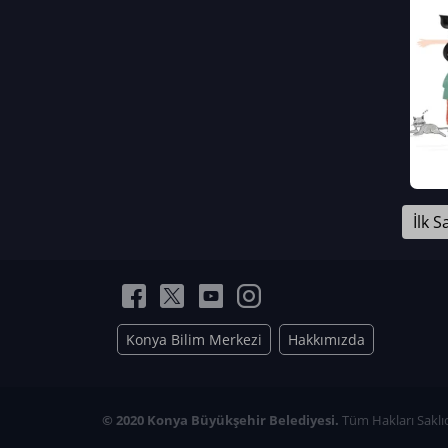
Neriman Nur Bahçıvan
İmran Verirşen
Mehmet Küçüktongur
Elmas Nur İbaoğlu
Yasemin Cömert
Müzeyyen Kalfazade
Zeynep Deresoy
Müzeyyen Büyüksamancı
İlk S
Nazlı Ecem Görü
Esra Nur ELMAS
Konya Bilim Merkezi
Hakkımızda
© 2020 Konya Büyükşehir Belediyesi.
Tüm Hakları Saklıd