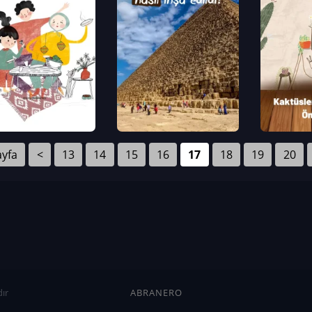
ayfa
<
13
14
15
16
17
18
19
20
ır
ABRANERO