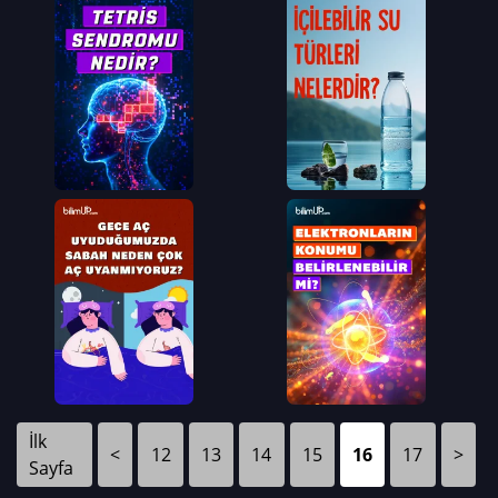
İlk
<
12
13
14
15
16
17
>
Sayfa