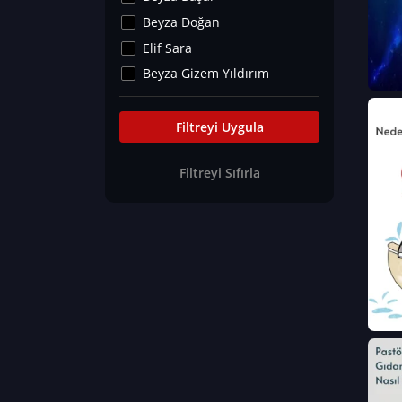
Kültür&Sanat
Beyza Doğan
Yaşam Tavsiyeleri
Elif Sara
Merakoloji
Beyza Gizem Yıldırım
Sağlık Tümü
İlknur İyigökler
Nadir Hastalıklar
Büşra Elif Kıvrak
Filtreyi Uygula
Eğitim Bilimleri
Fatma Beyza Öztürk
Filtreyi Sıfırla
Can TORUN
Hasan Gürel
Dilara Güven
Elif Sara
Ayşe Edanur Başer
Gözde Düriye Alkan
Onur Erdoğan
Ceren Eda Erol
Hacer Nur Küçükkırlı