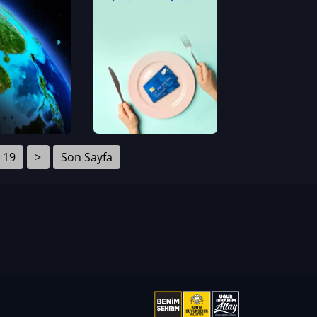
19
>
Son Sayfa