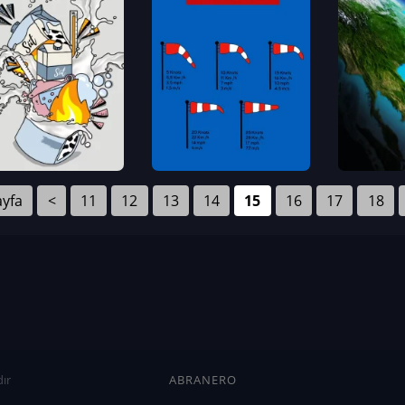
ayfa
<
11
12
13
14
15
16
17
18
ır
ABRANERO