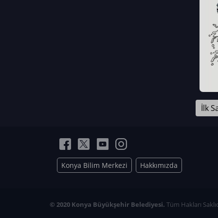
Neriman Nur Bahçıvan
İmran Verirşen
Mehmet Küçüktongur
Elmas Nur İbaoğlu
Yasemin Cömert
Müzeyyen Kalfazade
Zeynep Deresoy
Müzeyyen Büyüksamancı
İlk S
Nazlı Ecem Görü
Esra Nur ELMAS
Konya Bilim Merkezi
Hakkımızda
© 2020 Konya Büyükşehir Belediyesi.
Tüm Hakları Saklıd