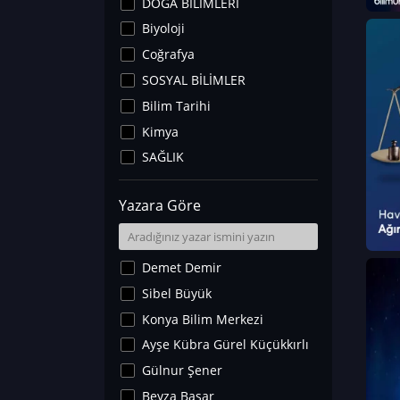
DOĞA BİLİMLERİ
Biyoloji
Coğrafya
SOSYAL BİLİMLER
Bilim Tarihi
Kimya
SAĞLIK
Sanat Tarihi
Yazara Göre
Fizik
Yer Bilimleri
Astronomi ve Uzay
Demet Demir
Noroloji
Sibel Büyük
Matematik
Konya Bilim Merkezi
Teknoloji
Ayşe Kübra Gürel Küçükkırlı
İklim Değişikliği
Gülnur Şener
Arkeoloji
Beyza Başar