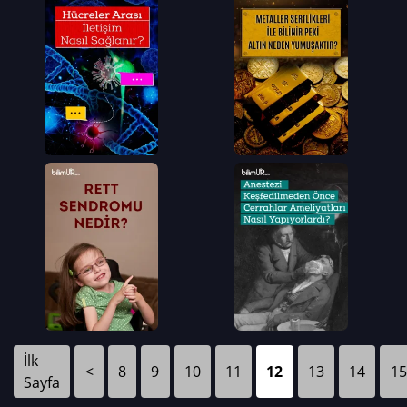
İlk
<
8
9
10
11
12
13
14
15
Sayfa