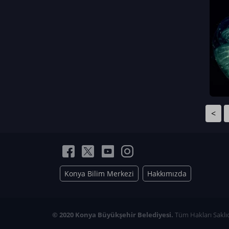
Neriman Nur Bahçıvan
İmran Verirşen
Mehmet Küçüktongur
Elmas Nur İbaoğlu
Yasemin Cömert
Müzeyyen Kalfazade
Zeynep Deresoy
Müzeyyen Büyüksamancı
<
Nazlı Ecem Görü
Esra Nur ELMAS
Konya Bilim Merkezi
Hakkımızda
© 2020 Konya Büyükşehir Belediyesi.
Tüm Hakları Saklıd