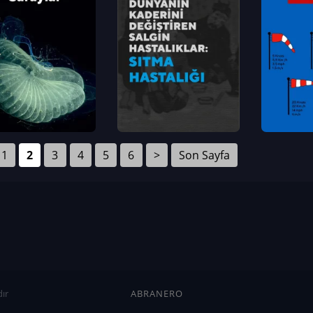
1
2
3
4
5
6
>
Son Sayfa
ır
ABRANERO