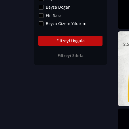
Kültür&Sanat
Beyza Doğan
Yaşam Tavsiyeleri
Elif Sara
Merakoloji
Beyza Gizem Yıldırım
Sağlık Tümü
İlknur İyigökler
Nadir Hastalıklar
Büşra Elif Kıvrak
Filtreyi Uygula
Eğitim Bilimleri
Fatma Beyza Öztürk
Filtreyi Sıfırla
Can TORUN
Hasan Gürel
Dilara Güven
Elif Sara
Ayşe Edanur Başer
Gözde Düriye Alkan
Onur Erdoğan
Ceren Eda Erol
Hacer Nur Küçükkırlı