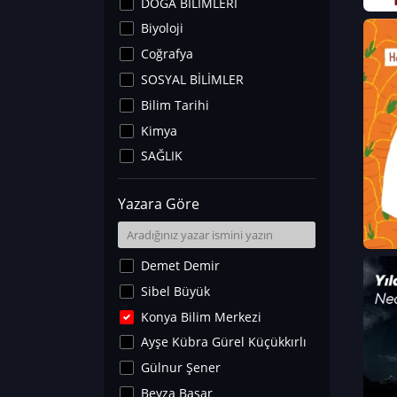
DOĞA BİLİMLERİ
Biyoloji
Coğrafya
SOSYAL BİLİMLER
Bilim Tarihi
Kimya
SAĞLIK
Sanat Tarihi
Yazara Göre
Fizik
Yer Bilimleri
Astronomi ve Uzay
Demet Demir
Noroloji
Sibel Büyük
Matematik
Konya Bilim Merkezi
Teknoloji
Ayşe Kübra Gürel Küçükkırlı
İklim Değişikliği
Gülnur Şener
Arkeoloji
Beyza Başar