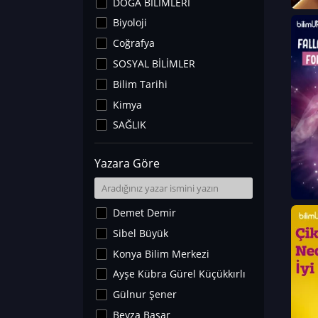
DOĞA BİLİMLERİ
Biyoloji
Coğrafya
SOSYAL BİLİMLER
Bilim Tarihi
Kimya
SAĞLIK
Sanat Tarihi
Yazara Göre
Fizik
Yer Bilimleri
Astronomi ve Uzay
Demet Demir
Noroloji
Sibel Büyük
Matematik
Konya Bilim Merkezi
Teknoloji
Ayşe Kübra Gürel Küçükkırlı
İklim Değişikliği
Gülnur Şener
Arkeoloji
Beyza Başar