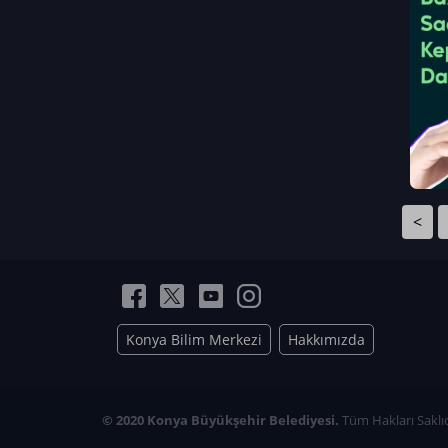
Neriman Nur Bahçıvan
İmran Verirşen
Mehmet Küçüktongur
Elmas Nur İbaoğlu
Yasemin Cömert
Müzeyyen Kalfazade
Zeynep Deresoy
Müzeyyen Büyüksamancı
<
Nazlı Ecem Görü
Esra Nur ELMAS
Konya Bilim Merkezi
Hakkımızda
© 2020 Konya Büyükşehir Belediyesi.
Tüm Hakları Saklıd