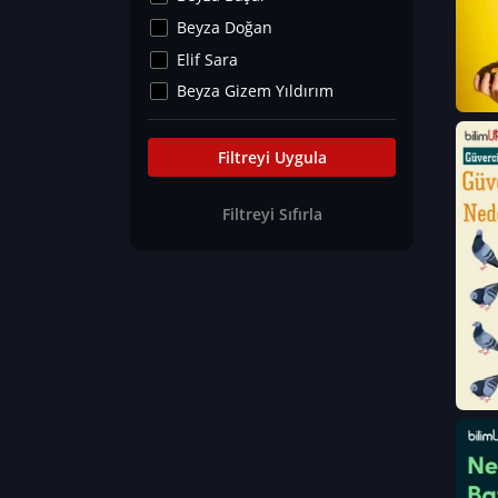
Kültür&Sanat
Beyza Doğan
Yaşam Tavsiyeleri
Elif Sara
Merakoloji
Beyza Gizem Yıldırım
Sağlık Tümü
İlknur İyigökler
Nadir Hastalıklar
Büşra Elif Kıvrak
Filtreyi Uygula
Eğitim Bilimleri
Fatma Beyza Öztürk
Filtreyi Sıfırla
Can TORUN
Hasan Gürel
Dilara Güven
Elif Sara
Ayşe Edanur Başer
Gözde Düriye Alkan
Onur Erdoğan
Ceren Eda Erol
Hacer Nur Küçükkırlı