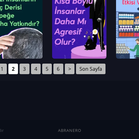
1
2
3
4
5
6
>
Son Sayfa
ır
ABRANERO