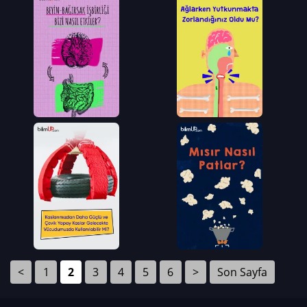
<
1
2
3
4
5
6
>
Son Sayfa