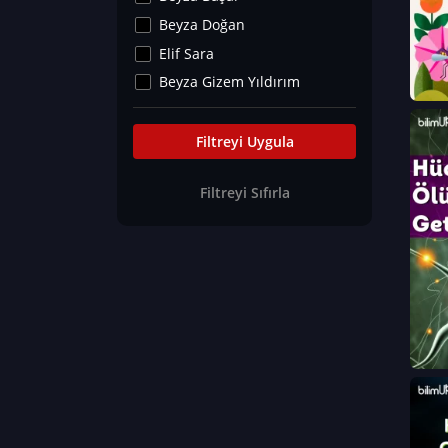
Kültür&Sanat
Beyza Doğan
Yaşam Tavsiyeleri
Elif Sara
Merakoloji
Beyza Gizem Yıldırım
Sağlık Tümü
İlknur İyigökler
Nadir Hastalıklar
Büşra Elif Kıvrak
Filtreyi Uygula
Eğitim Bilimleri
Fatma Beyza Öztürk
Filtreyi Sıfırla
Can TORUN
Hasan Gürel
Dilara Güven
Elif Sara
Ayşe Edanur Başer
Gözde Düriye Alkan
Onur Erdoğan
Ceren Eda Erol
Hacer Nur Küçükkırlı