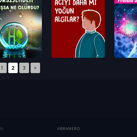
1
2
3
>
ır
ABRANERO