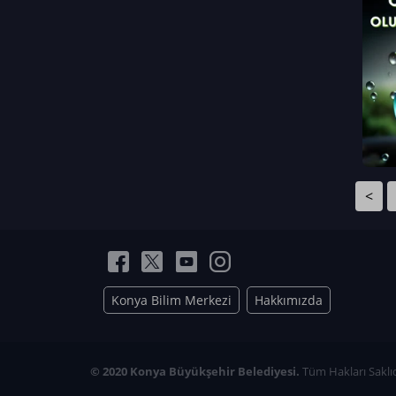
Neriman Nur Bahçıvan
İmran Verirşen
Mehmet Küçüktongur
Elmas Nur İbaoğlu
Yasemin Cömert
Müzeyyen Kalfazade
Zeynep Deresoy
Müzeyyen Büyüksamancı
<
Nazlı Ecem Görü
Esra Nur ELMAS
Konya Bilim Merkezi
Hakkımızda
© 2020 Konya Büyükşehir Belediyesi.
Tüm Hakları Saklıd