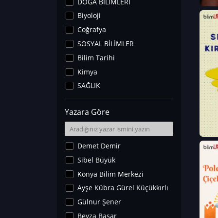
DOĞA BİLİMLERİ
Biyoloji
Coğrafya
SOSYAL BİLİMLER
Bilim Tarihi
Kimya
SAĞLIK
Sanat Tarihi
Yazara Göre
Fizik
Yer Bilimleri
Astronomi ve Uzay
Demet Demir
Noroloji
Sibel Büyük
Matematik
Konya Bilim Merkezi
Teknoloji
Ayşe Kübra Gürel Küçükkırlı
İklim Değişikliği
Gülnur Şener
Arkeoloji
Beyza Başar