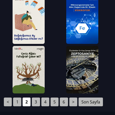
<
1
2
3
4
5
6
>
Son Sayfa