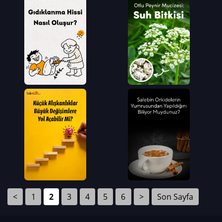
<
1
2
3
4
5
6
>
Son Sayfa