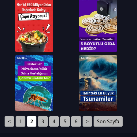
<
1
2
3
4
5
6
>
Son Sayfa