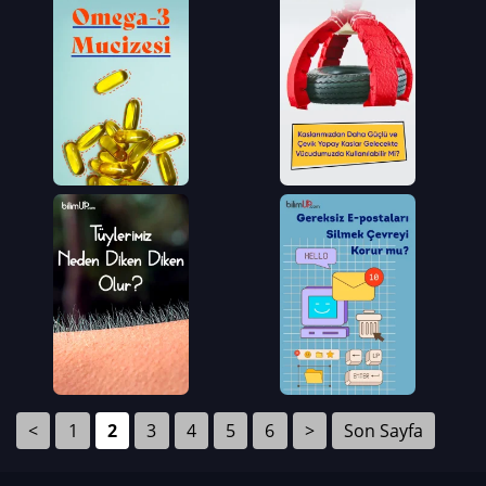
<
1
2
3
4
5
6
>
Son Sayfa