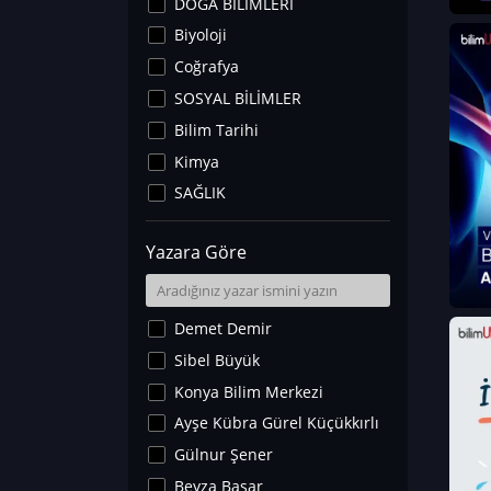
DOĞA BİLİMLERİ
Biyoloji
Coğrafya
SOSYAL BİLİMLER
Bilim Tarihi
Kimya
SAĞLIK
Sanat Tarihi
Yazara Göre
Fizik
Yer Bilimleri
Astronomi ve Uzay
Demet Demir
Noroloji
Sibel Büyük
Matematik
Konya Bilim Merkezi
Teknoloji
Ayşe Kübra Gürel Küçükkırlı
İklim Değişikliği
Gülnur Şener
Arkeoloji
Beyza Başar