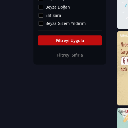
Kültür&Sanat
Beyza Doğan
Yaşam Tavsiyeleri
Elif Sara
Merakoloji
Beyza Gizem Yıldırım
Sağlık Tümü
İlknur İyigökler
Nadir Hastalıklar
Büşra Elif Kıvrak
Filtreyi Uygula
Eğitim Bilimleri
Fatma Beyza Öztürk
Filtreyi Sıfırla
Can TORUN
Hasan Gürel
Dilara Güven
Elif Sara
Ayşe Edanur Başer
Gözde Düriye Alkan
Onur Erdoğan
Ceren Eda Erol
Hacer Nur Küçükkırlı