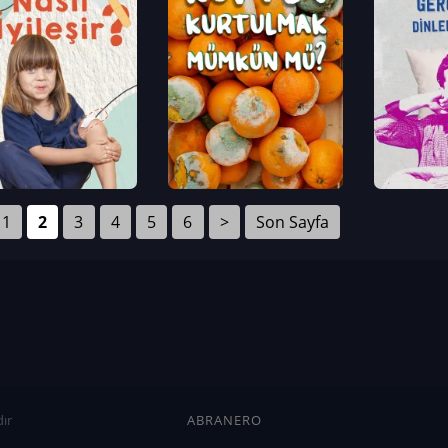
1
2
3
4
5
6
>
Son Sayfa
ır
ABRANERO