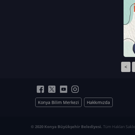
Neriman Nur Bahçıvan
İmran Verirşen
Mehmet Küçüktongur
Elmas Nur İbaoğlu
Yasemin Cömert
Müzeyyen Kalfazade
Zeynep Deresoy
Müzeyyen Büyüksamancı
<
Nazlı Ecem Görü
Esra Nur ELMAS
Konya Bilim Merkezi
Hakkımızda
© 2020 Konya Büyükşehir Belediyesi.
Tüm Hakları Saklıd