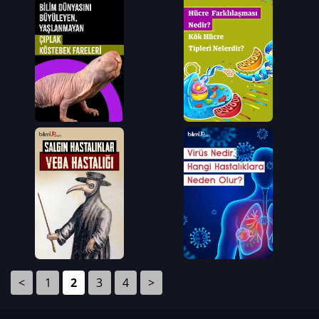
<
1
2
3
4
>