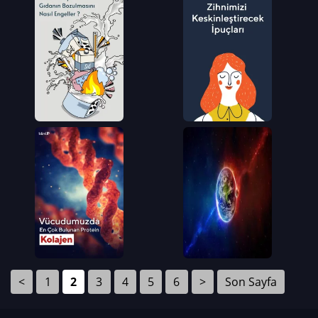
<
1
2
3
4
5
6
>
Son Sayfa