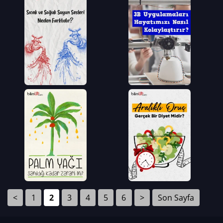
<
1
2
3
4
5
6
>
Son Sayfa