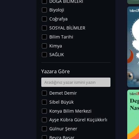
DOĞA BİLİMLERİ
Biyoloji
Coğrafya
SOSYAL BİLİMLER
Bilim Tarihi
Kimya
SAĞLIK
Sanat Tarihi
Yazara Göre
Fizik
Yer Bilimleri
Astronomi ve Uzay
Demet Demir
Noroloji
Sibel Büyük
Matematik
Konya Bilim Merkezi
Teknoloji
Ayşe Kübra Gürel Küçükkırlı
İklim Değişikliği
Gülnur Şener
Arkeoloji
Beyza Başar