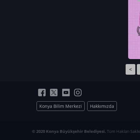
Neriman Nur Bahçıvan
İmran Verirşen
Mehmet Küçüktongur
Elmas Nur İbaoğlu
Yasemin Cömert
Müzeyyen Kalfazade
Zeynep Deresoy
Müzeyyen Büyüksamancı
<
Nazlı Ecem Görü
Esra Nur ELMAS
Konya Bilim Merkezi
Hakkımızda
© 2020 Konya Büyükşehir Belediyesi.
Tüm Hakları Saklıd