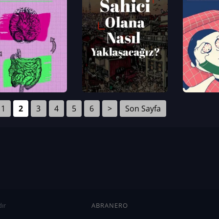
1
2
3
4
5
6
>
Son Sayfa
ır
ABRANERO