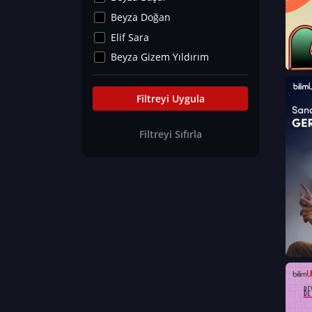
Kültür&Sanat
Beyza Doğan
Yaşam Tavsiyeleri
Elif Sara
Merakoloji
Beyza Gizem Yıldırım
Sağlık Tümü
İlknur İyigökler
Nadir Hastalıklar
Büşra Elif Kıvrak
Filtreyi Uygula
Eğitim Bilimleri
Fatma Beyza Öztürk
Filtreyi Sıfırla
Can TORUN
Hasan Gürel
Dilara Güven
Elif Sara
Ayşe Edanur Başer
Gözde Düriye Alkan
Onur Erdoğan
Ceren Eda Erol
Hacer Nur Küçükkırlı