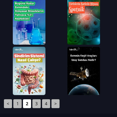
<
1
2
3
4
>