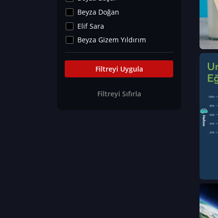
Kültür&Sanat
Beyza Doğan
Yaşam Tavsiyeleri
Elif Sara
Merakoloji
Beyza Gizem Yıldırım
Sağlık Tümü
İlknur İyigökler
Nadir Hastalıklar
Büşra Elif Kıvrak
Filtreyi Uygula
Eğitim Bilimleri
Fatma Beyza Öztürk
Filtreyi Sıfırla
Can TORUN
Hasan Gürel
Dilara Güven
Elif Sara
Ayşe Edanur Başer
Gözde Düriye Alkan
Onur Erdoğan
Ceren Eda Erol
Hacer Nur Küçükkırlı