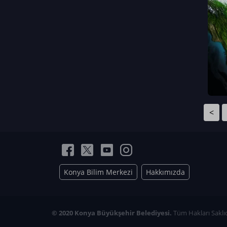
Neriman Nur Bahçıvan
İmran Verirşen
Mehmet Küçüktongur
Elmas Nur İbaoğlu
Yasemin Cömert
Müzeyyen Kalfazade
Zeynep Deresoy
Müzeyyen Büyüksamancı
<
Nazlı Ecem Görü
Esra Nur ELMAS
Konya Bilim Merkezi
Hakkımızda
© 2020 Konya Büyükşehir Belediyesi.
Tüm Hakları Saklıd