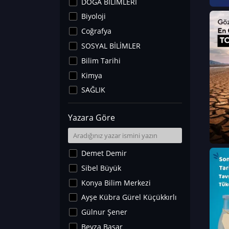
DOĞA BİLİMLERİ
Biyoloji
Coğrafya
SOSYAL BİLİMLER
Bilim Tarihi
Kimya
SAĞLIK
Sanat Tarihi
Yazara Göre
Fizik
Yer Bilimleri
Astronomi ve Uzay
Demet Demir
Noroloji
Sibel Büyük
Matematik
Konya Bilim Merkezi
Teknoloji
Ayşe Kübra Gürel Küçükkırlı
İklim Değişikliği
Gülnur Şener
Arkeoloji
Beyza Başar