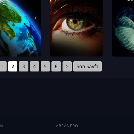
1
2
3
4
5
6
>
Son Sayfa
ır
ABRANERO