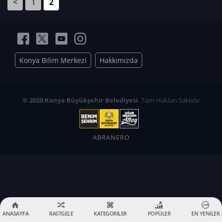
<
1
2
Konya Bilim Merkezi
Hakkımızda
© 2020 Konya Büyükşehir Belediyesi.
Tüm Hakları Saklıdır
ABRANERO
ANASAYFA
RASTGELE
KATEGORİLER
POPÜLER
EN YENİLER