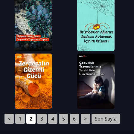
<
1
2
3
4
5
6
>
Son Sayfa