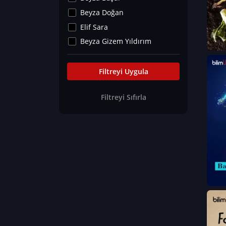
Kültür&Sanat
Beyza Doğan
Yaşam Tavsiyeleri
Elif Sara
Merakoloji
Beyza Gizem Yıldırım
Sağlık Tümü
İlknur İyigökler
Nadir Hastalıklar
Büşra Elif Kıvrak
Filtreyi Uygula
Eğitim Bilimleri
Fatma Beyza Öztürk
Filtreyi Sıfırla
Can TORUN
Hasan Gürel
Dilara Güven
Elif Sara
Ayşe Edanur Başer
Gözde Düriye Alkan
Onur Erdoğan
Ceren Eda Erol
Hacer Nur Küçükkırlı