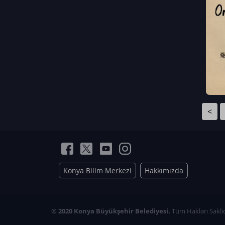
Neriman Nur Bahçıvan
İmran Verirşen
Mehmet Küçüktongur
Elmas Nur İbaoğlu
Yasemin Cömert
Müzeyyen Kalfazade
Zeynep Deresoy
Müzeyyen Büyüksamancı
<
Nazlı Ecem Görü
Esra Nur ELMAS
Konya Bilim Merkezi
Hakkımızda
© 2020 Konya Büyükşehir Belediyesi.
Tüm Hakları Saklıd