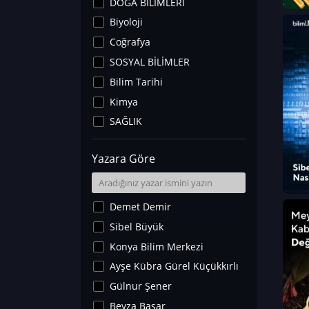
DOĞA BİLİMLERİ
Biyoloji
Coğrafya
SOSYAL BİLİMLER
Bilim Tarihi
Kimya
SAĞLIK
Sanat Tarihi
Yazara Göre
Fizik
Yer Bilimleri
Astronomi ve Uzay
Demet Demir
Noroloji
Sibel Büyük
Matematik
Konya Bilim Merkezi
Teknoloji
Ayşe Kübra Gürel Küçükkırlı
İklim Değişikliği
Gülnur Şener
Arkeoloji
Beyza Başar