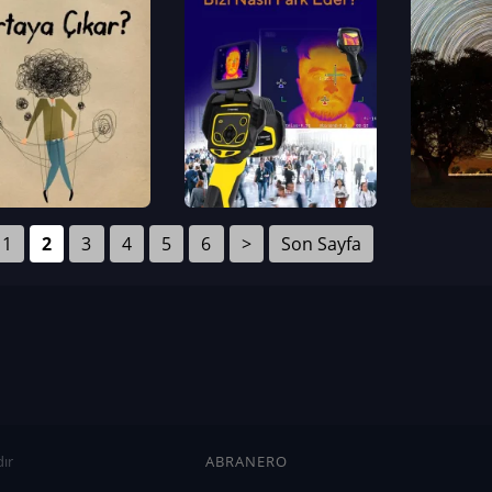
1
2
3
4
5
6
>
Son Sayfa
ır
ABRANERO