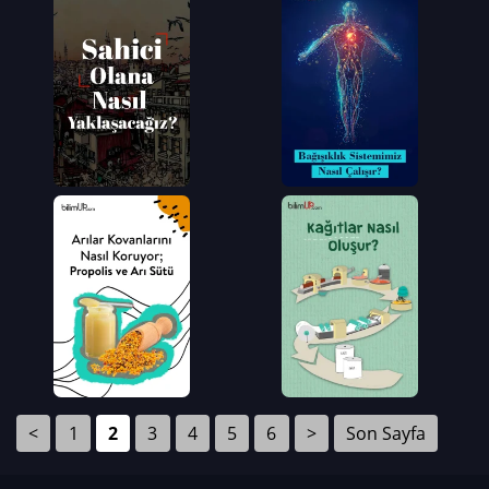
<
1
2
3
4
5
6
>
Son Sayfa