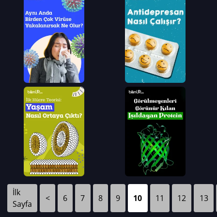
İlk
<
6
7
8
9
10
11
12
13
Sayfa