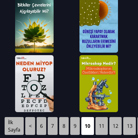
İlk
<
6
7
8
9
10
11
12
13
Sayfa