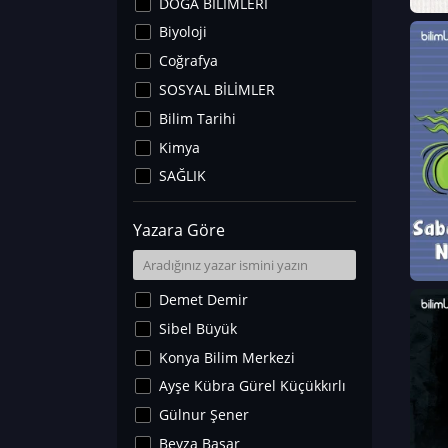
DOĞA BİLİMLERİ
Biyoloji
Coğrafya
SOSYAL BİLİMLER
Bilim Tarihi
Kimya
SAĞLIK
Sanat Tarihi
Yazara Göre
Fizik
Yer Bilimleri
Astronomi ve Uzay
Demet Demir
Noroloji
Sibel Büyük
Matematik
Konya Bilim Merkezi
Teknoloji
Ayşe Kübra Gürel Küçükkırlı
İklim Değişikliği
Gülnur Şener
Arkeoloji
Beyza Başar