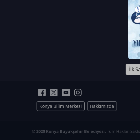
Neriman Nur Bahçıvan
İmran Verirşen
Mehmet Küçüktongur
Elmas Nur İbaoğlu
Yasemin Cömert
Müzeyyen Kalfazade
Zeynep Deresoy
Müzeyyen Büyüksamancı
İlk S
Nazlı Ecem Görü
Esra Nur ELMAS
Konya Bilim Merkezi
Hakkımızda
© 2020 Konya Büyükşehir Belediyesi.
Tüm Hakları Saklıd