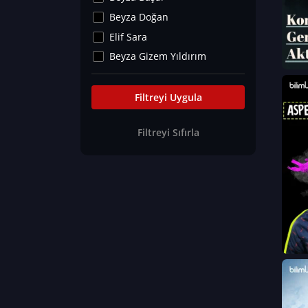
Kültür&Sanat
Beyza Doğan
Yaşam Tavsiyeleri
Elif Sara
Merakoloji
Beyza Gizem Yıldırım
Sağlık Tümü
İlknur İyigökler
Nadir Hastalıklar
Büşra Elif Kıvrak
Filtreyi Uygula
Eğitim Bilimleri
Fatma Beyza Öztürk
Filtreyi Sıfırla
Can TORUN
Hasan Gürel
Dilara Güven
Elif Sara
Ayşe Edanur Başer
Gözde Düriye Alkan
Onur Erdoğan
Ceren Eda Erol
Hacer Nur Küçükkırlı