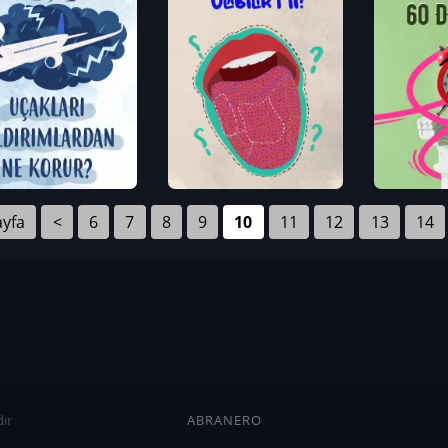
ayfa
<
6
7
8
9
10
11
12
13
14
ır
ABRANERO