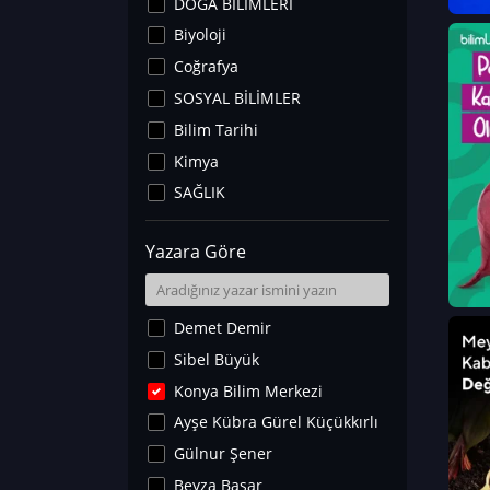
DOĞA BİLİMLERİ
Biyoloji
Coğrafya
SOSYAL BİLİMLER
Bilim Tarihi
Kimya
SAĞLIK
Sanat Tarihi
Yazara Göre
Fizik
Yer Bilimleri
Astronomi ve Uzay
Demet Demir
Noroloji
Sibel Büyük
Matematik
Konya Bilim Merkezi
Teknoloji
Ayşe Kübra Gürel Küçükkırlı
İklim Değişikliği
Gülnur Şener
Arkeoloji
Beyza Başar