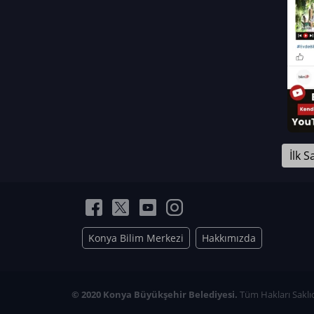
Neriman Nur Bahçıvan
İmran Verirşen
Mehmet Küçüktongur
Elmas Nur İbaoğlu
Yasemin Cömert
Müzeyyen Kalfazade
Zeynep Deresoy
Müzeyyen Büyüksamancı
İlk S
Nazlı Ecem Görü
Esra Nur ELMAS
Konya Bilim Merkezi
Hakkımızda
© 2020 Konya Büyükşehir Belediyesi.
Tüm Hakları Saklıd