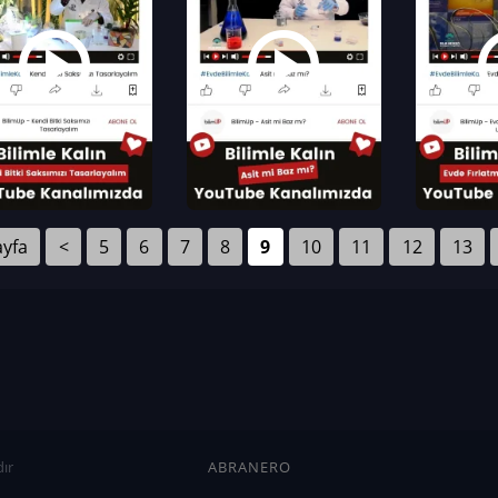
ayfa
<
5
6
7
8
9
10
11
12
13
ır
ABRANERO