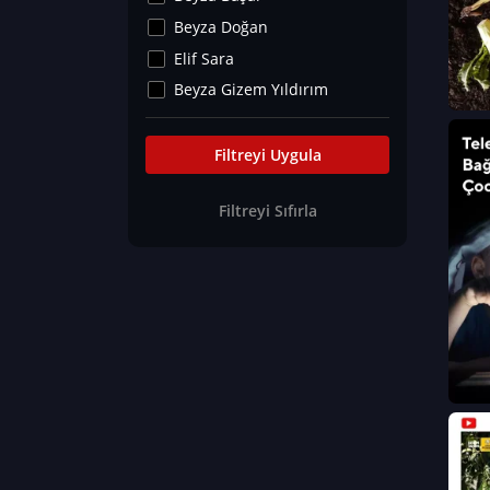
Kültür&Sanat
Beyza Doğan
Yaşam Tavsiyeleri
Elif Sara
Merakoloji
Beyza Gizem Yıldırım
Sağlık Tümü
İlknur İyigökler
Nadir Hastalıklar
Büşra Elif Kıvrak
Filtreyi Uygula
Eğitim Bilimleri
Fatma Beyza Öztürk
Filtreyi Sıfırla
Can TORUN
Hasan Gürel
Dilara Güven
Elif Sara
Ayşe Edanur Başer
Gözde Düriye Alkan
Onur Erdoğan
Ceren Eda Erol
Hacer Nur Küçükkırlı